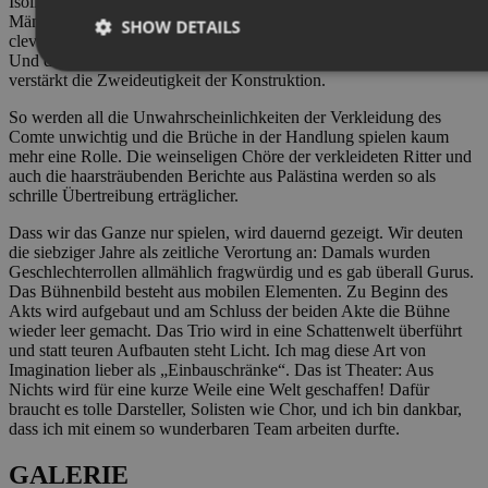
Isolière, eine Frau, die vergeblich eine Frau liebt und in der
Männerwelt nur eine Chance sieht, nämlich die, in der Rolle eines
SHOW DETAILS
cleveren jungen Manns ihr Ziel zu erreichen. Dahin träumt sie sich.
Und diese Imagination füllt als Spiel die zunächst leere Bühne und
verstärkt die Zweideutigkeit der Konstruktion.
So werden all die Unwahrscheinlichkeiten der Verkleidung des
Comte unwichtig und die Brüche in der Handlung spielen kaum
mehr eine Rolle. Die weinseligen Chöre der verkleideten Ritter und
auch die haarsträubenden Berichte aus Palästina werden so als
schrille Übertreibung erträglicher.
Dass wir das Ganze nur spielen, wird dauernd gezeigt. Wir deuten
die siebziger Jahre als zeitliche Verortung an: Damals wurden
Geschlechterrollen allmählich fragwürdig und es gab überall Gurus.
Das Bühnenbild besteht aus mobilen Elementen. Zu Beginn des
Akts wird aufgebaut und am Schluss der beiden Akte die Bühne
wieder leer gemacht. Das Trio wird in eine Schattenwelt überführt
und statt teuren Aufbauten steht Licht. Ich mag diese Art von
Imagination lieber als „Einbauschränke“. Das ist Theater: Aus
Nichts wird für eine kurze Weile eine Welt geschaffen! Dafür
braucht es tolle Darsteller, Solisten wie Chor, und ich bin dankbar,
dass ich mit einem so wunderbaren Team arbeiten durfte.
GALERIE