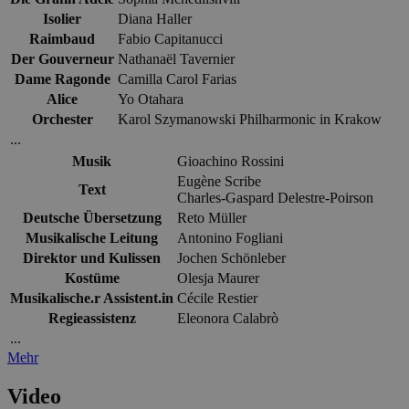
Isolier
Diana Haller
Raimbaud
Fabio Capitanucci
Der Gouverneur
Nathanaël Tavernier
Dame Ragonde
Camilla Carol Farias
Alice
Yo Otahara
Orchester
Karol Szymanowski Philharmonic in Krakow
...
Musik
Gioachino Rossini
Eugène Scribe
Text
Charles-Gaspard Delestre-Poirson
Deutsche Übersetzung
Reto Müller
Musikalische Leitung
Antonino Fogliani
Direktor und Kulissen
Jochen Schönleber
Kostüme
Olesja Maurer
Musikalische.r Assistent.in
Cécile Restier
Regieassistenz
Eleonora Calabrò
...
Mehr
Video