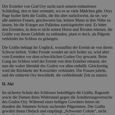
Der Erzieher von Graf Ory sucht nach seinem entlaufenen
Schützling, den er hier vermutet, wo es so viele Mädchen gibt. Orys
Page Isolier liebt die Gräfin, die ihn aber zurückweist, da sie, wie
alle anderen Frauen, geschworen hat, keinen Mann in ihre Nähe zu
lassen, bis die Krieger aus Palästina zurückgekehrt sind. Er bittet
den Eremiten, in dem er nicht seinen Herrn und Rivalen erkennt, die
Gräfin von ihrem Gelübde zu entbinden, plant er doch, als Pilgerin
verkleidet ins Schloss zu gelangen.
Die Gräfin beklagt ihr Unglück, woraufhin der Eremit sie von ihrem
Schwur befreit. Voller Freude wendet sie sich Isolier zu, wird aber
vom Eremiten vor dem schrecklichen Grafen Ory gewarnt. Beim
Gang ins Schloss wird der Eremit von dem Erzieher erkannt, der
nun die wahre Identität des Grafen vor allen enthüllt. Gleichzeitig
wird die Rückkehr der Kreuzritter verkündet. Die Frauen jubeln,
und der entlarvte Ory beschließt, die verbleibende Zeit zu nutzen.
II. Akt
Im sicheren Schutz des Schlosses bekräftigen die Gräfin, Ragonde
sowie die Damen ihren Widerstand gegen die Annäherungsversuche
des Grafen Ory. Während eines heftigen Gewitters hören sie
draußen die Stimmen Schutz suchender Pilgerinnen. Die Gräfin
gewährt ihnen Obdach und empfängt „Schwester Colette“, nicht