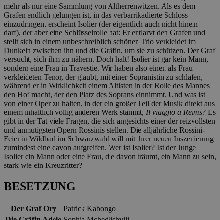
mehr als nur eine Sammlung von Altherrenwitzen. Als es dem
Grafen endlich gelungen ist, in das verbarrikadierte Schloss
einzudringen, erscheint Isolier (der eigentlich auch nicht hinein
darf), der aber eine Schlüsselrolle hat: Er entlarvt den Grafen und
stellt sich in einem unbeschreiblich schönen Trio verkleidet im
Dunkeln zwischen ihn und die Gräfin, um sie zu schützen. Der Graf
versucht, sich ihm zu nähern. Doch halt! Isolier ist gar kein Mann,
sondern eine Frau in Travestie. Wir haben also einen als Frau
verkleideten Tenor, der glaubt, mit einer Sopranistin zu schlafen,
während er in Wirklichkeit einem Altisten in der Rolle des Mannes
den Hof macht, der den Platz des Soprans einnimmt. Und was ist
von einer Oper zu halten, in der ein großer Teil der Musik direkt aus
einem inhaltlich völlig anderen Werk stammt,
Il viaggio a Reims
? Es
gibt in der Tat viele Fragen, die sich angesichts einer der reizvollsten
und anmutigsten Opern Rossinis stellen. Die alljährliche Rossini-
Feier in Wildbad im Schwarzwald will mit ihrer neuen Inszenierung
zumindest eine davon aufgreifen. Wer ist Isolier? Ist der Junge
Isolier ein Mann oder eine Frau, die davon träumt, ein Mann zu sein,
stark wie ein Kreuzritter?
BESETZUNG
Der Graf Ory
Patrick Kabongo
Die Gräfin Adele
Sophia Mchedlishvili