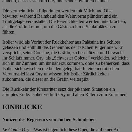
ahnend, dass es sich um Ory und seine Gefährten handelt.
Die vermeintlichen Pilgerinnen werden mit Milch und Obst
bewirtet, während Raimbaud den Weinvorrat plündert und ein
Trinkgelage veranstaltet. Die Feierlichkeiten werden unterbrochen,
als die Gräfin kommt, um die Gäste zu ihren Schlafplätzen zu
führen.
Isolier wird als Vorhut der Rückkehrer aus Palästina ins Schloss
gelassen und enthüllt das Geheimnis der falschen Pilgerinnen. Er
verspricht, seine Cousine, die Gräfin, zu beschützen und bewacht
ihr Schlafzimmer. Ory, als „Schwester Colette“ verkleidet, schleicht
sich in ihr Zimmer, um ihr näherzukommen, ohne zu bemerken, dass
Isolier sich zwischen die beiden gelegt hat. In einem erotischen
Verwirrspiel lässt Ory unwissentlich Isolier Zärtlichkeiten
zukommen, die dieser an die Gräfin weitergibt.
Die Rückkehr der Kreuzritter setzt der pikanten Situation ein
abruptes Ende. Isolier verhilft Ory und allen Rittern zum Entrinnen.
EINBLICKE
Notizen des Regisseurs von Jochen Schönleber
Le Comte Ory
– Was ist eigentlich diese Oper, die auf einer Art