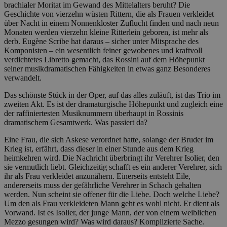
brachialer Moritat im Gewand des Mittelalters beruht? Die
Geschichte von vierzehn wüsten Rittern, die als Frauen verkleidet
über Nacht in einem Nonnenkloster Zuflucht finden und nach neun
Monaten werden vierzehn kleine Ritterlein geboren, ist mehr als
derb. Eugène Scribe hat daraus – sicher unter Mitsprache des
Komponisten – ein wesentlich feiner gewobenes und kraftvoll
verdichtetes Libretto gemacht, das Rossini auf dem Höhepunkt
seiner musikdramatischen Fähigkeiten in etwas ganz Besonderes
verwandelt.
Das schönste Stück in der Oper, auf das alles zuläuft, ist das Trio im
zweiten Akt. Es ist der dramaturgische Höhepunkt und zugleich eine
der raffiniertesten Musiknummern überhaupt in Rossinis
dramatischem Gesamtwerk. Was passiert da?
Eine Frau, die sich Askese verordnet hatte, solange der Bruder im
Krieg ist, erfährt, dass dieser in einer Stunde aus dem Krieg
heimkehren wird. Die Nachricht überbringt ihr Verehrer Isolier, den
sie vermutlich liebt. Gleichzeitig schafft es ein anderer Verehrer, sich
ihr als Frau verkleidet anzunähern. Einerseits entsteht Eile,
andererseits muss der gefährliche Verehrer in Schach gehalten
werden. Nun scheint sie offener für die Liebe. Doch welche Liebe?
Um den als Frau verkleideten Mann geht es wohl nicht. Er dient als
Vorwand. Ist es Isolier, der junge Mann, der von einem weiblichen
Mezzo gesungen wird? Was wird daraus? Komplizierte Sache.